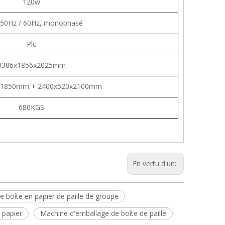
120w
 50Hz / 60Hz, monophasé
Plc
3386x1856x2025mm
x1850mm + 2400x520x2100mm
680KGS
En vertu d'un:
 boîte en papier de paille de groupe
 papier
Machine d'emballage de boîte de paille