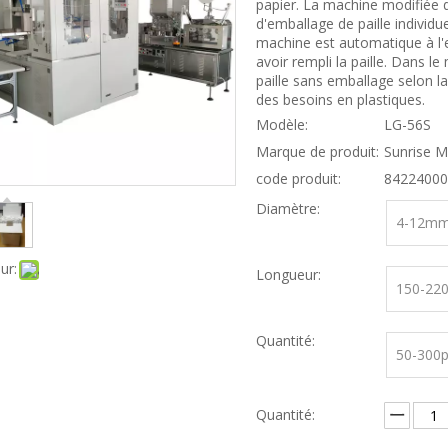
papier. La machine modifiée d
d'emballage de paille individu
machine est automatique à l'
avoir rempli la paille. Dans 
paille sans emballage selon l
des besoins en plastiques.
Modèle:
LG-56S
Marque de produit:
Sunrise M
code produit:
84224000
Diamètre:
4-12m
ur:
Longueur:
150-2
Quantité:
50-300p
Quantité: