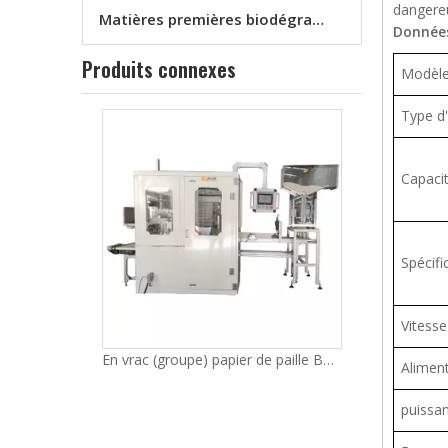
dangere
Matières premières biodégradables
Données
Produits connexes
Modèl
Type d
Capaci
Spécifi
Vitess
En vrac (groupe) papier de paille Boîte machine d'emballage LG-56S (pour sans paille paquet)
Aliment
puissa