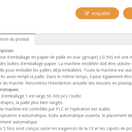
enquête
ption du produit
iption:
ne d'emballage en papier de paille en vrac (groupe) LG-56S est une
es boîtes d'emballage papier. La machine modifiée doit être utilisée
elle pour emballer les pailles déjà emballées. Toute la machine est au
rès avoir rempli la paille. Dans le même temps, il peut également être
du marché. Rencontrez l'interdiction actuelle des besoins en plastiq
ristiques:
 d'emballage 1 est large 50-300 pcs / boîte.
 étapes, la paille plus bien rangée.
la machine est contrôlée par PLC et l'opération est stable.
aspiration 4-automatique, boîte automatique ouverte, le placement d
ement automatique
 5 Nos sont conçus selon les exigences de la CE et les capots de prot