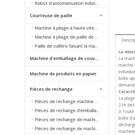
Robot d'automatisation industrielle
Courteuse de paille
Machine à pliage à haute vitesse
Machine à pliage de paille de vitesse ordinaire
Descri
Paille de cuillère faisant la machine
La descr
Machine d'emballage de couverts
La machi
marché d
individu
Machine de produits en papier
boîte ap
demande 
Pièces de rechange
Caracté
La plage
Pièces de rechange machine d'extrusion de paille
2-tri des
Pièces de rechange d'emballage de paille
3-Toute 
boîte d'
Pièces de rechange de machine à courbier de paille
décharg
Pièces de rechange de machine à paille de papier
machines