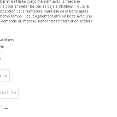
oit être utilisée conjointement avec la machine
elle pour emballer les pailles déjà emballées. Toute la
exception de la fermeture manuelle de la boîte après
le même temps, il peut également être en boîte avec une
a demande du marché. Rencontrez l'interdiction actuelle
achinery
90
m
20mm
cs / boîte