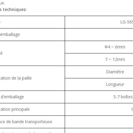
ux.
 techniques:
e
LG-56S
'emballage
Φ4 ~ 6mm
té
7 ~ 12mm
Diamètre
cation de la paille
Longueur
e d'emballage
5-7 boîtes
ation principale
nce de bande transporteuse