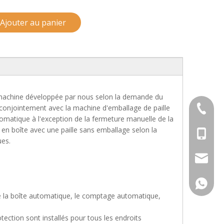
Ajouter au panier
 machine développée par nous selon la demande du
 conjointement avec la machine d'emballage de paille
+ 86-57
tomatique à l'exception de la fermeture manuelle de la
 en boîte avec une paille sans emballage selon la
+ 86-13
ues.
sales@h
+ 86-13
e la boîte automatique, le comptage automatique,
ection sont installés pour tous les endroits